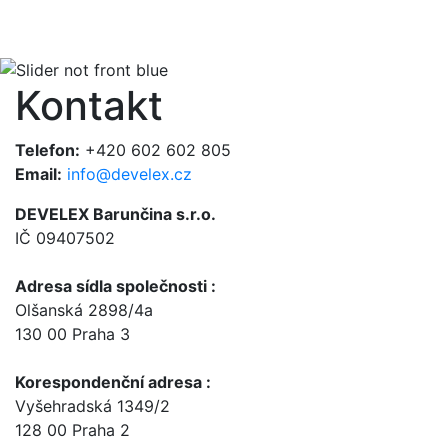
Přejít k hlavnímu obsahu
Kontakt
Telefon:
+420 602 602 805
Email:
info@develex.cz
DEVELEX Barunčina s.r.o.
IČ 09407502
Adresa sídla společnosti :
Olšanská 2898/4a
130 00 Praha 3
Korespondenční adresa :
Vyšehradská 1349/2
128 00 Praha 2